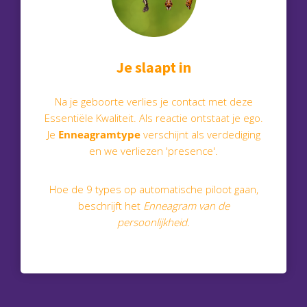
Je slaapt in
Na je geboorte verlies je contact met deze
Essentiële Kwaliteit. Als reactie ontstaat je ego.
Je
Enneagramtype
verschijnt als verdediging
en we verliezen 'presence'.
Hoe de 9 types op automatische piloot gaan,
beschrijft het
Enneagram van de
persoonlijkheid.