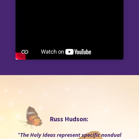
Russ Hudson:
"The Holy Ideas represent specific nondual