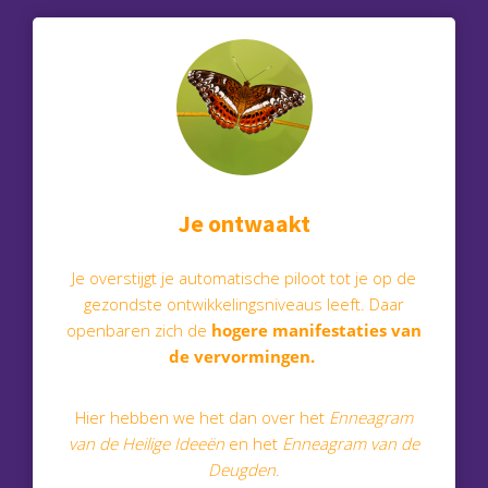
Je ontwaakt
Je overstijgt je automatische piloot tot je op de
gezondste ontwikkelingsniveaus leeft. Daar
openbaren zich de
hogere manifestaties van
de vervormingen.
Hier hebben we het dan over het
Enneagram
van de Heilige Ideeën
en het
Enneagram van de
Deugden.