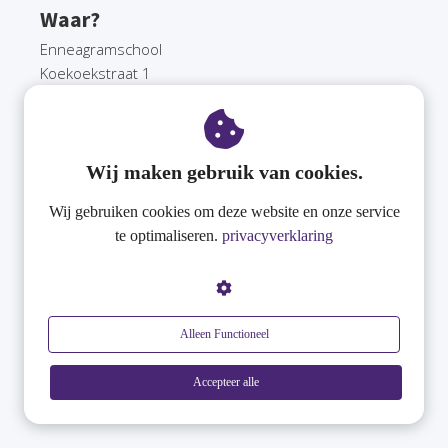
Waar?
Enneagramschool
Koekoekstraat 1
2630 Aartselaar
Wij maken gebruik van cookies.
Wij gebruiken cookies om deze website en onze service
te optimaliseren.
privacyverklaring
Lunch?
Alleen Functioneel
Je kan op voorhand een broodje of slaatje bestellen
naar keuze. Dit is inbegrepen in de prijs.
Accepteer alle