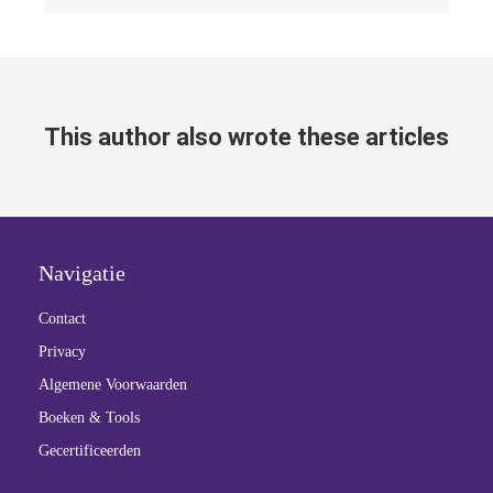
s kan de
e niet
oneren.
ieken
This author also wrote these articles
ische
s worden
kt om
em
tie te
Navigatie
elen over
drag van
Contact
zoeker op
Privacy
site.
Algemene Voorwaarden
ing
Boeken & Tools
ingcookies
Gecertificeerden
 gebruikt
oekers te