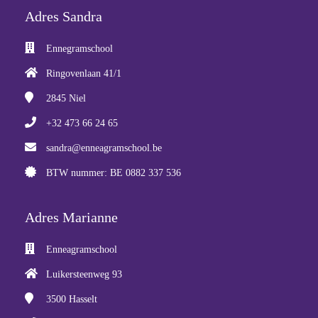
 op de
Adres Sandra
e. Hierdoor
 website-
Ennegramschool
ren
Ringovenlaan 41/1
nte
enties
2845
Niel
gebaseerd
+32 473 66 24 65
 gedrag van
ezoeker.
sandra@enneagramschool.be
BTW nummer: BE 0882 337 536
uren
Adres Marianne
Enneagramschool
Luikersteenweg 93
3500
Hasselt