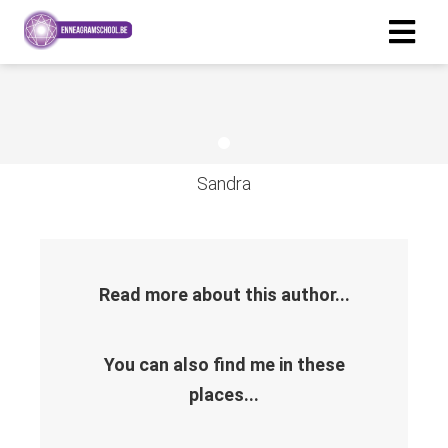
ngen
erklaring
Sandra
oneel
onele
s zijn
Read more about this author...
kelijk om
bsite te
ken. Ze
You can also find me in these
 gebruikt
places...
asisfuncties
der deze