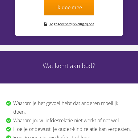
s kan de
Ik doe mee
e niet
oneren.
Je gegevens zijn veilig bij ons
ieken
ische
s worden
kt om
em
Wat komt aan bod?
tie te
elen over
drag van
zoeker op
site.
Waarom je het gevoel hebt dat anderen moeilijk
doen.
ing
Waarom jouw liefdesrelatie niet werkt of net wel.
ingcookies
Hoe je onbewust je ouder-kind relatie kan verpesten.
 gebruikt
oekers te
Hoe je een nieuwe liefdestaal leert.