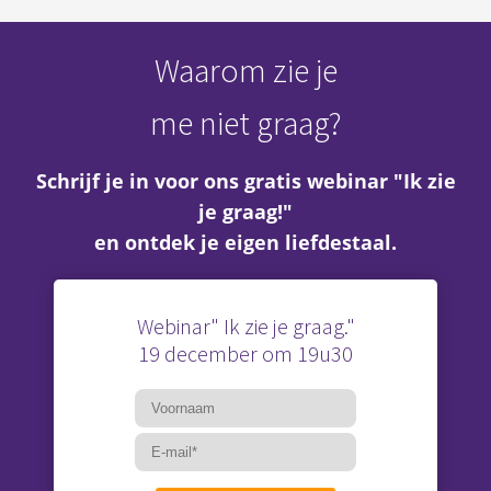
Waarom zie je
me niet graag?
ngen
erklaring
Schrijf je in voor ons gratis webinar "Ik zie
je graag!"
en ontdek je eigen liefdestaal.
oneel
onele
s zijn
Webinar" Ik zie je graag."
kelijk om
19 december om 19u30
bsite te
ken. Ze
 gebruikt
asisfuncties
der deze