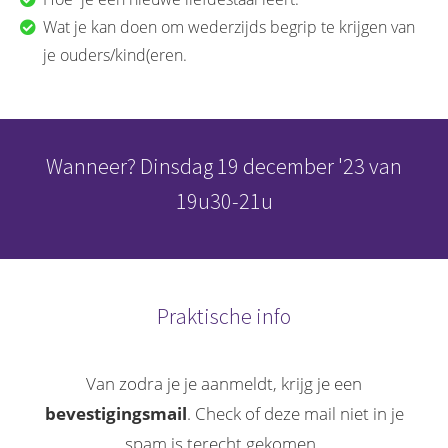
 op de
Wat je kan doen om wederzijds begrip te krijgen van
e. Hierdoor
je ouders/kind(eren.
 website-
ren
nte
enties
Wanneer? Dinsdag 19 december '23 van
gebaseerd
 gedrag van
19u30-21u
ezoeker.
uren
Praktische info
Van zodra je je aanmeldt, krijg je een
bevestigingsmail
. Check of deze mail niet in je
spam is terecht gekomen.